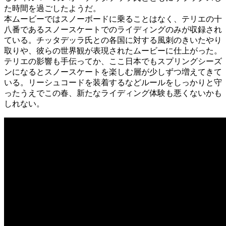
た時間を過ごしたようだ。
本ムービーではスノーボードに乗ることはなく、テリエの十
八番であるスノースケートでのライディングのみが収録され
ている。チッタデッラ氏との各国に対する風刺のきいたやり
取りや、彼らの世界観が表現されたムービーに仕上がった。
テリエの影響も手伝ってか、ここ日本でもスプリングシーズ
ンになるとスノースケートを楽しむ層が少しずつ増えてきて
いる。リーシュコードを装着するなどルールをしっかりと守
ったうえでこの春、新たなライディング体験も悪くないかも
しれない。