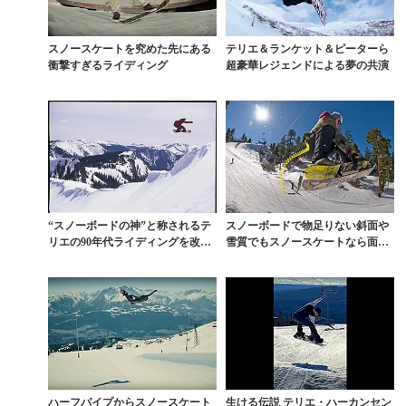
スノースケートを究めた先にある
テリエ＆ランケット＆ピーターら
衝撃すぎるライディング
超豪華レジェンドによる夢の共演
“スノーボードの神”と称されるテ
スノーボードで物足りない斜面や
リエの90年代ライディングを改め
雪質でもスノースケートなら面白
て観る
い
ハーフパイプからスノースケート
生ける伝説 テリエ・ハーカンセン