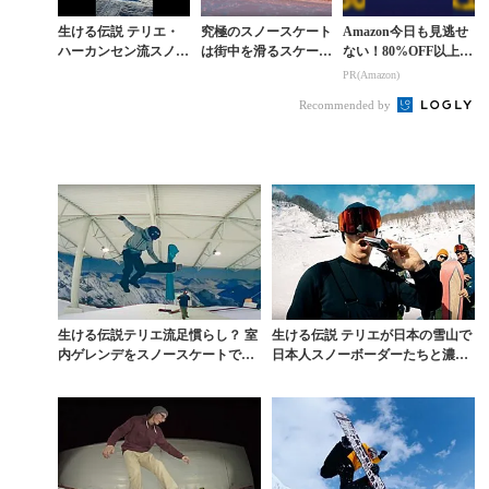
生ける伝説 テリエ・
究極のスノースケート
Amazon今日も見逃せ
ハーカンセン流スノー
は街中を滑るスケート
ない！80%OFF以上が
シーズンをフルに楽し
さながらの衝撃アクシ
続々登場
PR(Amazon)
む方法
ョン
Recommended by
生ける伝説テリエ流足慣らし？ 室
生ける伝説 テリエが日本の雪山で
内ゲレンデをスノースケートで滑
日本人スノーボーダーたちと濃厚
る貴重ムービー
セッション