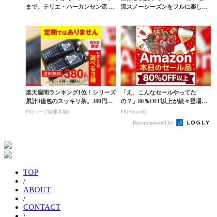
まで。テリエ・ハーカンセン流 春
流スノーシーズンをフルに楽しむ
の楽しみ方
方法
楽天週間ランキング1位！シリーズ
「え、こんなセールやってた
累計3億包のスッキリ茶。380円で
の？」80％OFF以上が続々登場！
お試し
Amazonの本気が...
PR(ハーブ健康本舗)
PR(Amazon)
Recommended by
TOP
/
ABOUT
/
CONTACT
/