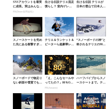
SNSアカウントを着実
生ける伝説テリエ流足
生ける伝説 テリエが
に成長。実はみんなコ
慣らし？ 室内ゲレン
日本の雪山で日本人ス
コ使ってます。
デをスノースケートで
ノーボーダーたちと濃
PR(Dreaw合同会社)
滑る貴重ムービー
厚セッション
スノースケートを究め
テリエ＆ランケット＆
“スノーボードの神”と
た先にある衝撃すぎる
ピーターら超豪華レジ
称されるテリエの90年
ライディング
ェンドによる夢の共演
代ライディングを改め
て観る
スノーボードで物足り
「え、こんなセールや
ハーフパイプからスノ
ない斜面や雪質でもス
ってたの？」80％OFF
ースケートまで。テリ
ノースケートなら面白
以上が続々登場！Am
エ・ハーカンセン流
PR(Amazon)
い
azonの本気が凄すぎる
春の楽しみ方