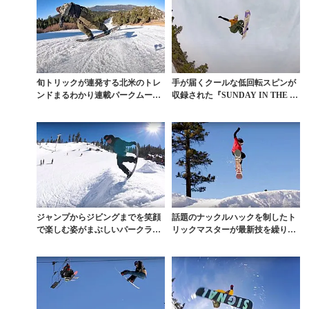
旬トリックが連発する北米のトレ
手が届くクールな低回転スピンが
ンドまるわかり連載パークムービ
収録された『SUNDAY IN THE PA
ー『SUNDAY I...
RK』...
ジャンプからジビングまでを笑顔
話題のナックルハックを制したト
で楽しむ姿がまぶしいパークライ
リックマスターが最新技を繰り出
ディング集
すパーク動画