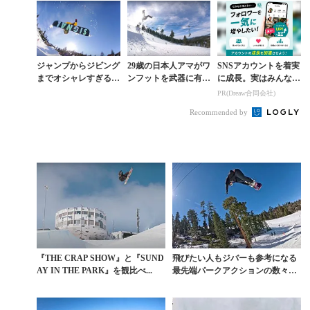
ジャンプからジビング
29歳の日本人アマがワ
SNSアカウントを着実
までオシャレすぎるア
ンフットを武器に有名
に成長。実はみんなコ
クションが凝縮された
ライダーらと共演する
コ使ってます。
PR(Dreaw合同会社)
パークムービー
という夢を実現
Recommended by
『THE CRAP SHOW』と『SUND
飛びたい人もジバーも参考になる
AY IN THE PARK』を観比べ...
最先端パークアクションの数々。
『SUNDAY IN...