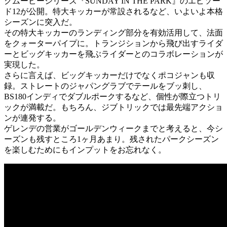
クムービーシリーズ『SUNDAY IN THE PARK』のエピソー
ド12が公開。特大キッカーが常設されるなど、いよいよ本格
シーズンに突入だ。
その特大キッカーのランディング部分を有効活用して、法面
をクォーターパイプに。トランジションから飛び出すライダ
ーとビッグキッカーを飛ぶライダーとのコラボレーションが
実現した。
さらに言えば、ビッグキッカーだけでなくポコジャンも収
録。ストレートのジャパングラブでテールをブッ刺し、
BS180インディでダブルポークするなど、個性が際立つトリ
ックが満載だ。もちろん、ジブトリックでは最先端アクショ
ンが連発する。
ゲレンデの営業がゴールデンウィークまでと考えると、今シ
ーズンも残すところ1ヶ月あまり。残されたパークシーズン
を楽しむためにもインプットをお忘れなく。