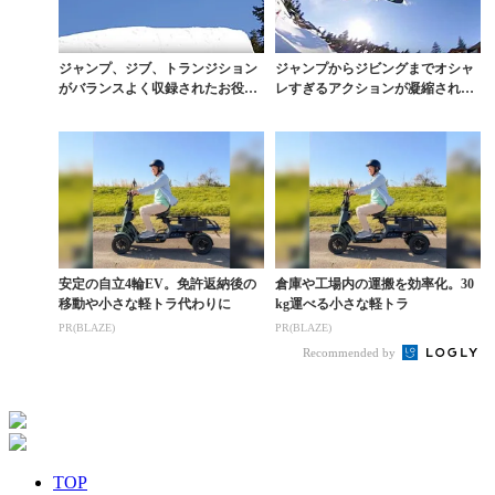
ジャンプ、ジブ、トランジション
ジャンプからジビングまでオシャ
がバランスよく収録されたお役立
レすぎるアクションが凝縮された
ちパーク動画
パークムービー
安定の自立4輪EV。免許返納後の
倉庫や工場内の運搬を効率化。30
移動や小さな軽トラ代わりに
kg運べる小さな軽トラ
PR(BLAZE)
PR(BLAZE)
Recommended by
TOP