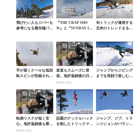
飛びたい人もジバーも
『THE CRAP SHO
旬トリックが連発する
参考になる最先端パー
W』と『SUNDAY IN
北米のトレンドまるわ
クアクションの数々。
THE PARK』を観比
かり連載パークムービ
『SUNDAY IN THE P
べて欧米スタイルの違
ー『SUNDAY IN THE
ARK』...
い...
PARK...
手が届くクールな低回
坂道もスムーズに登
ジャンプからジビング
転スピンが収録された
坂。免許返納後の日常
までを笑顔で楽しむ姿
『SUNDAY IN THE P
を支えるシニアカー
がまぶしいパークライ
PR(BLAZE)
ARK』第5弾
ディング集
転倒リスクが低く安
話題のナックルハック
ジャンプ、ジブ、トラ
心。免許返納後も乗れ
を制したトリックマス
ンジションがバランス
る4輪シニアカー
ターが最新技を繰り出
よく収録されたお役立
PR(BLAZE)
すパーク動画
ちパーク動画