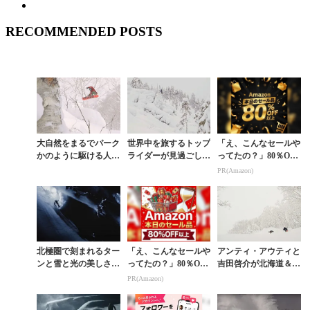
RECOMMENDED POSTS
大自然をまるでパーク
世界中を旅するトップ
「え、こんなセールや
かのように駆ける人気
ライダーが見過ごして
ってたの？」80％OFF
映像シリーズ予告編
いた地元・フィンラン
以上が続々登場！Am
PR(Amazon)
ドの価値
azonの本気が凄すぎる
北極圏で刻まれるター
「え、こんなセールや
アンティ・アウティと
ンと雪と光の美しさを
ってたの？」80％OFF
吉田啓介が北海道＆北
描写したアンティ・ア
以上が続々登場！Am
欧のパウダーで競演
PR(Amazon)
ウティ主演『ROA
azonの本気が凄すぎる
M』