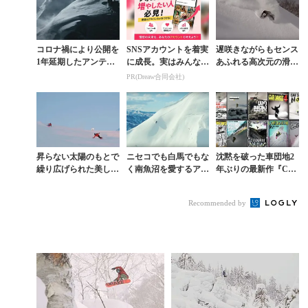
コロナ禍により公開を
SNSアカウントを着実
遅咲きながらもセンス
1年延期したアンテ
に成長。実はみんなコ
あふれる高次元の滑り
ィ・アウティが贈る芸
コ使ってます。
で己を表現する吉田啓
PR(Dreaw合同会社)
術作品『ROAM』
介
昇らない太陽のもとで
ニセコでも白馬でもな
沈黙を破った車団地2
繰り広げられた美しす
く南魚沼を愛するアン
年ぶりの最新作『CA
ぎるターンの共演
ティ・アウティ映像作
R DANCHI 10 “あり
『YUKIGUNI』
が十”』予告編
Recommended by