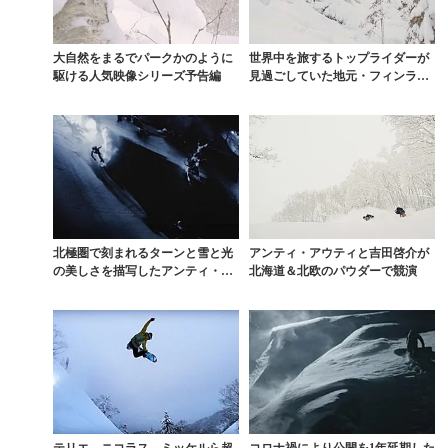
大自然をまるでパークかのように
世界中を旅するトップライダーが
駆ける人気映像シリーズ予告編
見過ごしていた地元・フィンラン
ドの価値
北極圏で刻まれるターンと雪と光
アンティ・アウティと吉田啓介が
の美しさを描写したアンティ・ア
北海道＆北欧のパウダーで競演
ウティ主演『ROAM...
テリエ、ニコラス、ミッケルら超
コロナ禍により公開を1年延期した