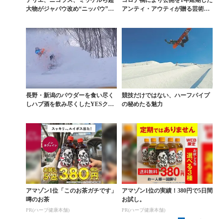
大物がジャパウ改め“ニッパウ”で
アンティ・アウティが贈る芸術作
大暴れ
品『ROAM』
長野・新潟のパウダーを食い尽く
競技だけではない、ハーフパイプ
しハブ酒を飲み尽くしたYESクル
の秘めたる魅力
ーの漫遊記
アマゾン1位「このお茶ガチです」
アマゾン1位の実績！380円で5日間
噂のお茶
お試し。
PR(ハーブ健康本舗)
PR(ハーブ健康本舗)