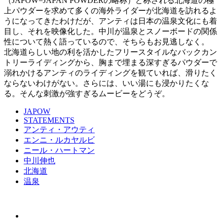
（JAPOW=JAPAN POWDERの略称）と称される北海道の極
上パウダーを求めて多くの海外ライダーが北海道を訪れるよ
うになってきたわけだが、アンティは日本の温泉文化にも着
目し、それを映像化した。中川が温泉とスノーボードの関係
性について熱く語っているので、そちらもお見逃しなく。
北海道らしい地の利を活かしたフリースタイルなバックカン
トリーライディングから、胸まで埋まる深すぎるパウダーで
溺れかけるアンティのライディングを観ていれば、滑りたく
ならないわけがない。さらには、いい湯にも浸かりたくな
る。そんな刺激が強すぎるムービーをどうぞ。
JAPOW
STATEMENTS
アンティ・アウティ
エンニ・ルカヤルビ
ニール・ハートマン
中川伸也
北海道
温泉