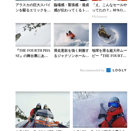
アラスカの巨大スパイ
臨場感・緊張感・達成
「え、こんなセールや
ンを駆るエリックを追
感が伝わってくるトラ
ってたの？」80％OFF
い撮りしたトラビスの
ビス・ライスの撮影舞
以上が続々登場！Am
PR(Amazon)
衝撃映像
台裏
azonの本気が凄すぎる
『THE FOURTH PHA
滑走意欲を強く刺激す
地球を滑る超大作ムー
SE』の舞台裏にあっ
るジャクソンホールの
ビー『THE FOURTH
た超絶クラッシュ動画
開幕ムービー
PHASE』GoPro予告
集
編
Recommended by