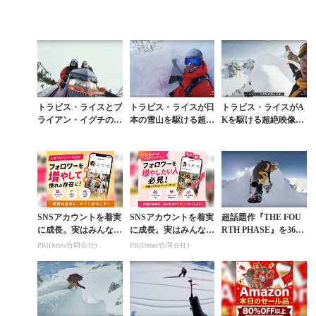
トラビス・ライスとブ
トラビス・ライスが日
トラビス・ライスがA
ライアン・イグチの新
本の雪山を駆ける超過
Kを駆ける超絶映像の
旧ドリームセッション
激な目線ムービー
最終話は日本語字幕付
GoPro動画
き
SNSアカウントを着実
SNSアカウントを着実
超話題作『THE FOU
に成長。実はみんなコ
に成長。実はみんなコ
RTH PHASE』を360°
コ使ってます。
コ使ってます。
カメラで撮影するとこ
PR(Dreaw合同会社)
PR(Dreaw合同会社)
うなった