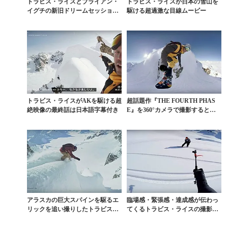
トラビス・ライスとブライアン・
トラビス・ライスが日本の雪山を
イグチの新旧ドリームセッション
駆ける超過激な目線ムービー
GoPro動画
トラビス・ライスがAKを駆ける超
超話題作『THE FOURTH PHAS
絶映像の最終話は日本語字幕付き
E』を360°カメラで撮影するとこ
うなっ...
アラスカの巨大スパインを駆るエ
臨場感・緊張感・達成感が伝わっ
リックを追い撮りしたトラビスの
てくるトラビス・ライスの撮影舞
衝撃映像
台裏