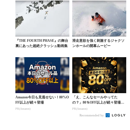
『THE FOURTH PHASE』の舞台
滑走意欲を強く刺激するジャクソ
裏にあった超絶クラッシュ動画集
ンホールの開幕ムービー
Amazon今日も見逃せない！80%O
「え、こんなセールやってた
FF以上が続々登場
の？」80％OFF以上が続々登場！
Amazonの本気が...
PR(Amazon)
PR(Amazon)
Recommended by