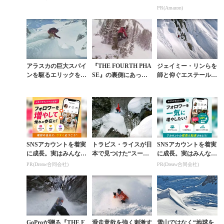
最終話は日本語字幕付
OURTH PHASE』ア
以上が続々登場！Am
PR(Amazon)
き
クション集
azonの本気が凄すぎる
アラスカの巨大スパイ
『THE FOURTH PHA
ジェイミー・リンらを
ンを駆るエリックを追
SE』の裏側にあった
師と仰ぐエステール・
い撮りしたトラビスの
愉快すぎるジャンプセ
ペンシエロが女性初の
衝撃映像
ッション
アラスカの斜面にトラ
ビス・ライスと挑む
SNSアカウントを着実
トラビス・ライスが日
SNSアカウントを着実
に成長。実はみんなコ
本で見つけた“スーパ
に成長。実はみんなコ
コ使ってます。
ーマリオ”撮影舞台裏
コ使ってます。
PR(Dreaw合同会社)
PR(Dreaw合同会社)
GoProが贈る『THE F
滑走意欲を強く刺激す
雪山ではなく“地球を