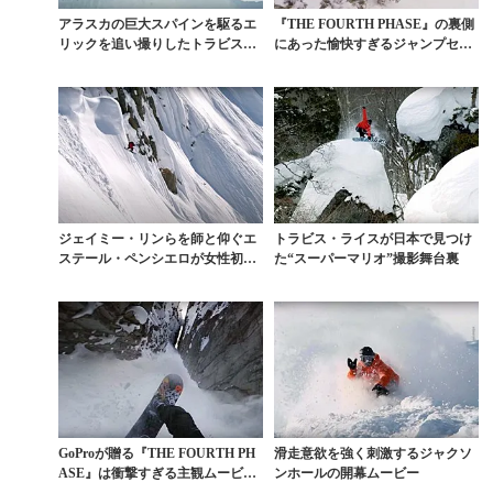
アラスカの巨大スパインを駆るエ
『THE FOURTH PHASE』の裏側
リックを追い撮りしたトラビスの
にあった愉快すぎるジャンプセッ
衝撃映像
ション
ジェイミー・リンらを師と仰ぐエ
トラビス・ライスが日本で見つけ
ステール・ペンシエロが女性初の
た“スーパーマリオ”撮影舞台裏
アラスカの斜面にトラ...
GoProが贈る『THE FOURTH PH
滑走意欲を強く刺激するジャクソ
ASE』は衝撃すぎる主観ムービー
ンホールの開幕ムービー
が連...