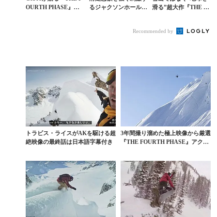
OURTH PHASE』は
るジャクソンホールの
滑る”超大作『THE A
衝撃すぎる主観ムービ
開幕ムービー
RT OF FLIGHT』を
ーが連発
改めて観る
Recommended by
トラビス・ライスがAKを駆ける超
3年間撮り溜めた極上映像から厳選
絶映像の最終話は日本語字幕付き
『THE FOURTH PHASE』アクシ
ョン集