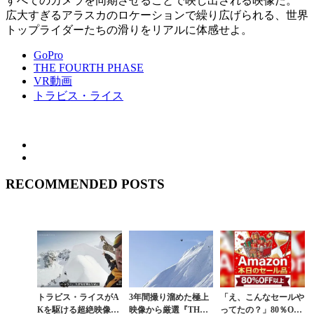
すべてのカメラを同期させることで映し出される映像だ。
広大すぎるアラスカのロケーションで繰り広げられる、世界
トップライダーたちの滑りをリアルに体感せよ。
GoPro
THE FOURTH PHASE
VR動画
トラビス・ライス
RECOMMENDED POSTS
トラビス・ライスがA
3年間撮り溜めた極上
「え、こんなセールや
Kを駆ける超絶映像の
映像から厳選『THE F
ってたの？」80％OFF