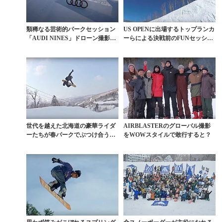
類稀なる芸術的パークセッション
US OPENに出場するトップランカ
「AUDI NINES」ドローン撮影ハ
ーらによる決戦前のFUNセッショ
イライト動画
ン
世代を越えた北海道の豪華ライダ
AIRBLASTERのグローバル撮影
ーたちが春パークでぶつけ合う個
をWOWスタイルで敢行すると？
性