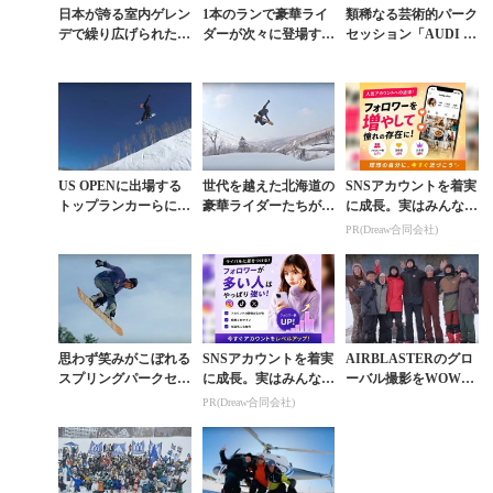
日本が誇る室内ゲレン
1本のランで豪華ライ
類稀なる芸術的パーク
デで繰り広げられたグ
ダーが次々に登場する
セッション「AUDI N
ローバルセッション
パークの追い撮り動画
INES」ドローン撮影
がヤバイ
ハイライト動画
US OPENに出場する
世代を越えた北海道の
SNSアカウントを着実
トップランカーらによ
豪華ライダーたちが春
に成長。実はみんなコ
る決戦前のFUNセッ
パークでぶつけ合う個
コ使ってます。
PR(Dreaw合同会社)
ション
性
思わず笑みがこぼれる
SNSアカウントを着実
AIRBLASTERのグロ
スプリングパークセッ
に成長。実はみんなコ
ーバル撮影をWOWス
ション
コ使ってます。
タイルで敢行すると？
PR(Dreaw合同会社)