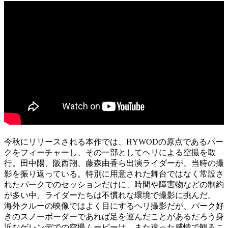
今秋にリリースされる本作では、HYWODの原点であるパー
クをフィーチャーし、その一部としてヘリによる空撮を敢
行。田中陽、阪西翔、藤森由香ら出演ライダーが、当時の撮
影を振り返っている。特別に用意された舞台ではなく常設さ
れたパークでのセッションだけに、時間や障害物などの制約
が多い中、ライダーたちは不慣れな環境で撮影に挑んだ。
海外クルーの映像ではよく目にするヘリ撮影だが、パーク好
きのスノーボーダーであれば足を運んだことがあるだろう身
近なゲレンデでの空撮ムービーは、また違った感情で観るこ