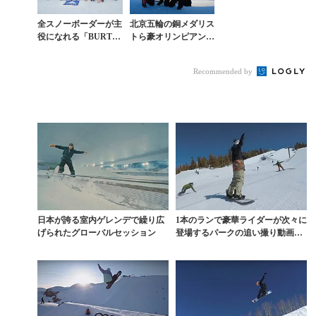
全スノーボーダーが主
北京五輪の銅メダリス
役になれる「BURTO
トら豪オリンピアンは
N MYSTERY SERIE
ヘリでスノーリゾート
S」がスキージャム勝
をハシゴする？
Recommended by
山でも開...
日本が誇る室内ゲレンデで繰り広
1本のランで豪華ライダーが次々に
げられたグローバルセッション
登場するパークの追い撮り動画が
ヤバイ