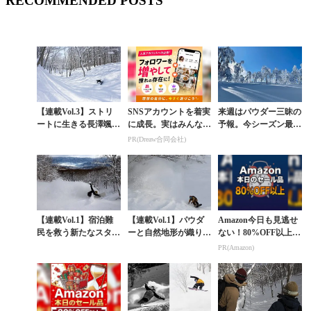
RECOMMENDED POSTS
【連載Vol.3】ストリ
SNSアカウントを着実
来週はパウダー三昧の
ートに生きる長澤颯飛
に成長。実はみんなコ
予報。今シーズン最強
の束の間の休息。斑尾
コ使ってます。
寒波が1月24日（火）
PR(Dreaw合同会社)
の「デザインされた地
頃をピークに襲来
形」に描くスムー...
【連載Vol.1】宿泊難
【連載Vol.1】パウダ
Amazon今日も見逃せ
民を救う新たなスタイ
ーと自然地形が織りな
ない！80%OFF以上が
ル「長野駅前ステ
すフリーライドの理想
続々登場
PR(Amazon)
イ」。斑尾高原とTrav
郷「斑尾高原」
el HUB N...