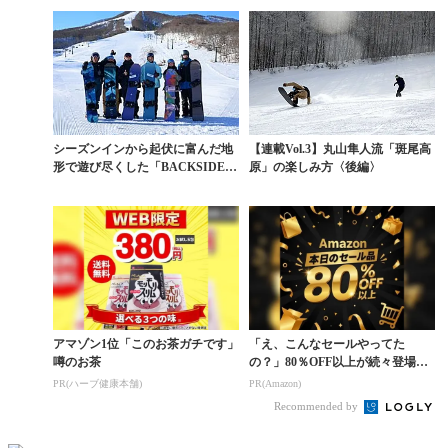
シーズンインから起伏に富んだ地
【連載Vol.3】丸山隼人流「斑尾高
形で遊び尽くした「BACKSIDE S
原」の楽しみ方〈後編〉
ESSION...
アマゾン1位「このお茶ガチです」
「え、こんなセールやってた
噂のお茶
の？」80％OFF以上が続々登場！
Amazonの本気が...
PR(ハーブ健康本舗)
PR(Amazon)
Recommended by