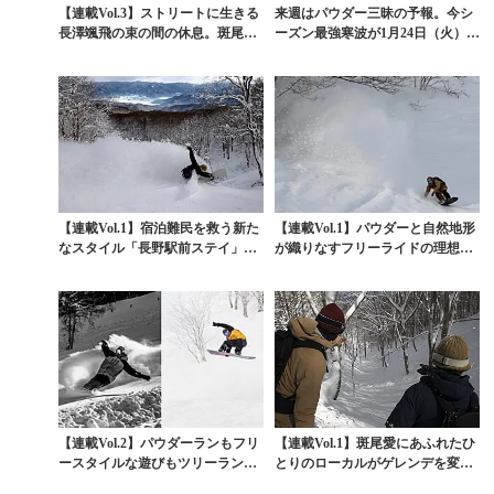
【連載Vol.3】ストリートに生きる
来週はパウダー三昧の予報。今シ
長澤颯飛の束の間の休息。斑尾の
ーズン最強寒波が1月24日（火）頃
「デザインされ...
をピークに襲来
【連載Vol.1】宿泊難民を救う新た
【連載Vol.1】パウダーと自然地形
なスタイル「長野駅前ステイ」。
が織りなすフリーライドの理想郷
斑尾高原とTr...
「斑尾高原」
【連載Vol.2】パウダーランもフリ
【連載Vol.1】斑尾愛にあふれたひ
ースタイルな遊びもツリーラン天
とりのローカルがゲレンデを変え
国「斑尾高原」...
た。魅惑のツリ...