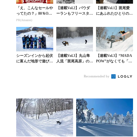
「え、こんなセールや
【連載Vol.2】パウダ
【連載Vol.1】斑尾愛
ってたの？」80％OFF
ーランもフリースタイ
にあふれたひとりのロ
以上が続々登場！Am
ルな遊びもツリーラン
ーカルがゲレンデを変
PR(Amazon)
azonの本気が凄すぎる
天国「斑尾高原」を滑
えた。魅惑のツリーラ
り込めば上手くな...
ンコース開拓史
シーズンインから起伏
【連載Vol.3】丸山隼
【連載Vol.3】“MADA
に富んだ地形で遊び尽
人流「斑尾高原」の楽
POW”がなくても「斑
くした「BACKSIDE
しみ方〈後編〉
尾高原」は面白い。人
SESSION #23」@斑尾
工地形✕自然地形で遊
Recommended by
マウ...
べる春シー...