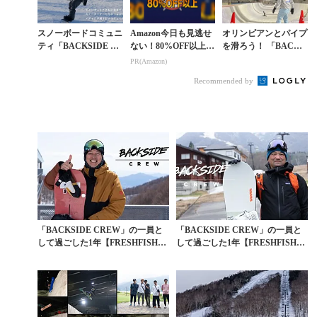
スノーボードコミュニ
Amazon今日も見逃せ
オリンピアンとパイプ
ティ「BACKSIDE C
ない！80%OFF以上が
を滑ろう！ 「BACKS
REW」新メンバー募
続々登場
IDE SESSION #7」@
PR(Amazon)
集のご案内
カムイみさか開催
Recommended by
「BACKSIDE CREW」の一員と
「BACKSIDE CREW」の一員と
して過ごした1年【FRESHFISHイ
して過ごした1年【FRESHFISHイ
ンタ...
ンタ...