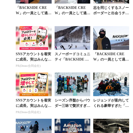
「BACKSIDE CRE
「BACKSIDE CRE
志を同じくするスノー
W」の一員として過ご
W」の一員として過ご
ボーダーと出会うチャ
した1年【FRESHFIS
した1年【FRESHFIS
ンス。「BACKSIDE
Hインタビュー Vol.
Hインタビュー Vol.
SESSION #17」@カム
4】...
2】...
イみ...
SNSアカウントを着実
スノーボードコミュニ
「BACKSIDE CRE
に成長。実はみんなコ
ティ「BACKSIDE C
W」の一員として過ご
コ使ってます。
REW」がセッション
した1年【FRESHFIS
PR(Dreaw合同会社)
を重ねて絆を育んだ21
Hインタビュー Vol.
-22シーズ...
1】...
SNSアカウントを着実
シーズン序盤からパウ
レジェンドが案内して
に成長。実はみんなコ
ダー三昧で贅沢すぎた
くれる豪華すぎた「B
コ使ってます。
「BACKSIDE SESSI
ACKSIDE SESSION #
PR(Dreaw合同会社)
ON #1」＠苗場ルポ
2」＠北信ルポ