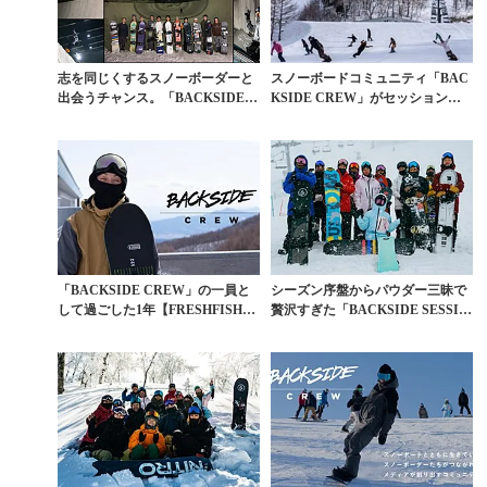
志を同じくするスノーボーダーと
スノーボードコミュニティ「BAC
出会うチャンス。「BACKSIDE S
KSIDE CREW」がセッションを
ESSION...
重ねて絆を育...
「BACKSIDE CREW」の一員と
シーズン序盤からパウダー三昧で
して過ごした1年【FRESHFISHイ
贅沢すぎた「BACKSIDE SESSIO
ンタ...
N #1...