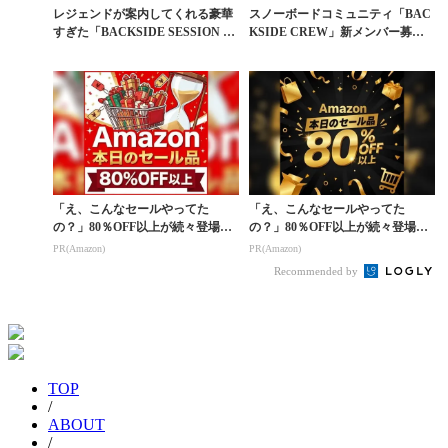
レジェンドが案内してくれる豪華
スノーボードコミュニティ「BAC
すぎた「BACKSIDE SESSION #
KSIDE CREW」新メンバー募集
2」＠...
のご案内
「え、こんなセールやってた
「え、こんなセールやってた
の？」80％OFF以上が続々登場！
の？」80％OFF以上が続々登場！
Amazonの本気が...
Amazonの本気が...
PR(Amazon)
PR(Amazon)
Recommended by
TOP
/
ABOUT
/