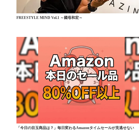
FREESTYLE MIND Vol.1 ～國母和宏～
「今日の目玉商品は？」毎日変わるAmazonタイムセールが見逃せない