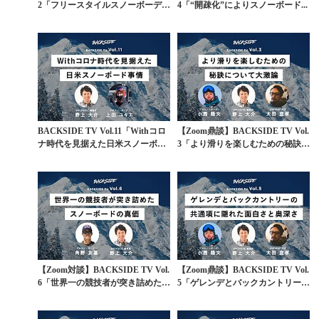
2「フリースタイルスノーボーデ
4「“開疎化”によりスノーボード...
ィ...
BACKSIDE TV Vol.11「Withコロ
【Zoom鼎談】BACKSIDE TV Vol.
ナ時代を見据えた日米スノーボ
3「より滑りを楽しむための秘訣
ー...
に...
【Zoom対談】BACKSIDE TV Vol.
【Zoom鼎談】BACKSIDE TV Vol.
6「世界一の競技者が突き詰めた
5「ゲレンデとバックカントリー
ス...
の...