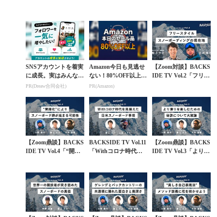
SNSアカウントを着実
Amazon今日も見逃せ
【Zoom対談】BACKS
に成長。実はみんなコ
ない！80%OFF以上が
IDE TV Vol.2「フリー
コ使ってます。
続々登場
スタイルスノーボーデ
PR(Dreaw合同会社)
PR(Amazon)
ィングの現在地」
【Zoom鼎談】BACKS
BACKSIDE TV Vol.11
【Zoom鼎談】BACKS
IDE TV Vol.4「“開疎
「Withコロナ時代を
IDE TV Vol.3「より滑
化”によりスノーボー
見据えた日米スノーボ
りを楽しむための秘訣
ド熱が高まる可能性」
ード事情」
について大激論」