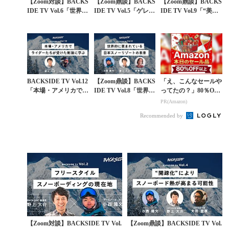
【Zoom対談】BACKS
【Zoom鼎談】BACKS
【Zoom鼎談】BACKS
IDE TV Vol.6「世界一
IDE TV Vol.5「ゲレン
IDE TV Vol.9「“美し
の競技者が突き詰めた
デとバックカントリー
き自己表現法” メソッ
スノーボードの真価」
の共通項に隠れた面白
ド談義に花を咲かせ
さ...
よ...
BACKSIDE TV Vol.12
【Zoom鼎談】BACKS
「え、こんなセールや
「本場・アメリカでラ
IDE TV Vol.8「世界的
ってたの？」80％OFF
イダーたちが受けた刺
に恵まれている日本ス
以上が続々登場！Am
PR(Amazon)
激に学ぶ」
ノーリゾートの未来」
azonの本気が凄すぎる
Recommended by
【Zoom対談】BACKSIDE TV Vol.
【Zoom鼎談】BACKSIDE TV Vol.