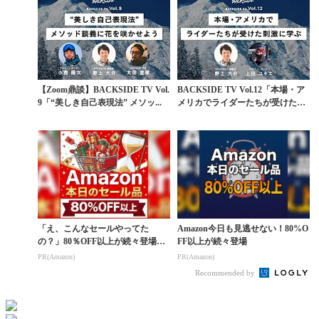
【Zoom鼎談】BACKSIDE TV Vol.
BACKSIDE TV Vol.12「本場・ア
9「“美しき自己表現法” メソッ...
メリカでライダーたちが受けた刺
激に...
「え、こんなセールやってた
Amazon今日も見逃せない！80%O
の？」80％OFF以上が続々登場！
FF以上が続々登場
Amazonの本気が...
PR(Amazon)
PR(Amazon)
Recommended by