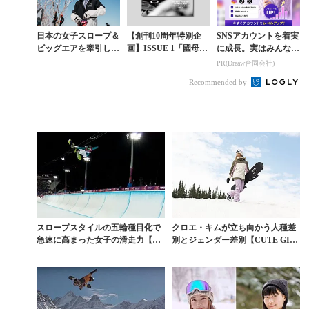
日本の女子スロープ＆
【創刊10周年特別企
SNSアカウントを着実
ビッグエアを牽引した
画】ISSUE 1「國母和
に成長。実はみんなコ
藤森由香が語る【CU
宏という生き様」〈第
コ使ってます。
PR(Dreaw合同会社)
TE GIRLS Vol.5】
6章〉日本中からバッ
Recommended by
シングされた男...
スロープスタイルの五輪種目化で
クロエ・キムが立ち向かう人種差
急速に高まった女子の滑走力【CU
別とジェンダー差別【CUTE GIR
TE GIRLS ...
LS Vol....