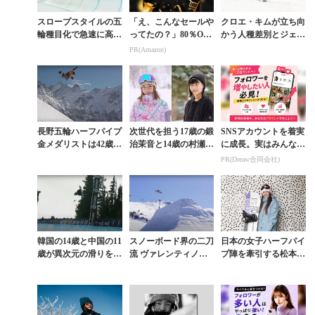
スロープスタイルの五
「え、こんなセールや
クロエ・キムが立ち向
輪種目化で急速に高ま
ってたの？」80％OFF
かう人種差別とジェン
った女子の滑走力【C
以上が続々登場！Am
ダー差別【CUTE GIR
PR(Amazon)
UTE GIRLS Vol.4】
azonの本気が凄すぎる
LS Vol.2】
長野五輪ハーフパイプ
次世代を担う17歳の鍛
SNSアカウントを着実
金メダリストは42歳。
治茉音と14歳の村瀬由
に成長。実はみんなコ
ジャン・シメンの現在
徠【CUTE GIRLS Vo
コ使ってます。
PR(Dreaw合同会社)
進行形
l.6】
韓国の14歳と中国の11
スノーボード界の二刀
日本の女子ハーフパイ
歳が異次元の滑りを披
流 ヴァレンティノ・
プ陣を牽引する松本遥
露したDEW TOUR女
ギュゼリが2冠を達成
奈を直撃【CUTE GIR
子スーパーパイプ
した「CATTLEMA
LS Vol.3】
N’S CUP」