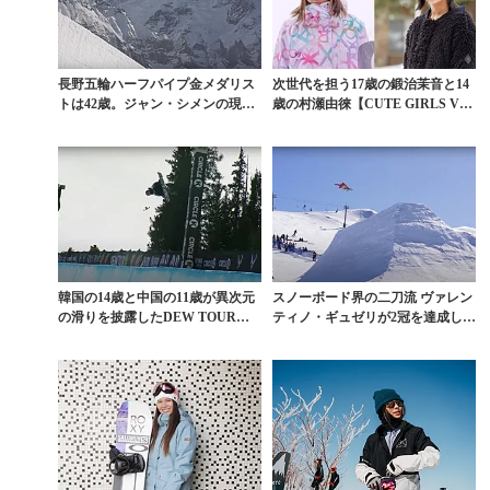
長野五輪ハーフパイプ金メダリス
次世代を担う17歳の鍛治茉音と14
トは42歳。ジャン・シメンの現在
歳の村瀬由徠【CUTE GIRLS Vol.
進行形
6...
韓国の14歳と中国の11歳が異次元
スノーボード界の二刀流 ヴァレン
の滑りを披露したDEW TOUR女
ティノ・ギュゼリが2冠を達成した
子スーパーパ...
「CATTLEM...