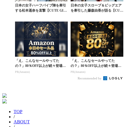
日本の女子ハーフパイプ陣を牽引
日本の女子スロープ＆ビッグエア
する松本遥奈を直撃【CUTE GIR
を牽引した藤森由香が語る【CUT
LS Vol....
E GIRLS V...
「え、こんなセールやってた
「え、こんなセールやってた
の？」80％OFF以上が続々登場！
の？」80％OFF以上が続々登場！
Amazonの本気が...
Amazonの本気が...
PR(Amazon)
PR(Amazon)
Recommended by
TOP
/
ABOUT
/