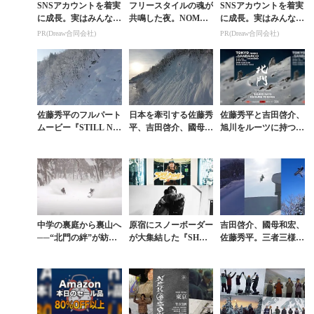
SNSアカウントを着実
フリースタイルの魂が
SNSアカウントを着実
に成長。実はみんなコ
共鳴した夜。NOMAD
に成長。実はみんなコ
コ使ってます。
IK『GYPSY Ⅱ』東京
コ使ってます。
PR(Dreaw合同会社)
PR(Dreaw合同会社)
プレミアに見るカルチ
ャーの熱
佐藤秀平のフルパート
日本を牽引する佐藤秀
佐藤秀平と吉田啓介、
ムービー『STILL NO
平、吉田啓介、國母和
旭川をルーツに持つふ
RTH』。北の大地に
宏、工藤洸平らのライ
たりの物語。『北門 -
刻まれた2分36秒
フワークが垣間見える
Hokumon-』東京プレ
秀作。『北門 -Ho...
ミアが10月...
中学の裏庭から裏山へ
原宿にスノーボーダー
吉田啓介、國母和宏、
──“北門の絆”が紡ぐ
が大集結した『SHUT
佐藤秀平。三者三様の
佐藤秀平と吉田啓介の
IME』＆『GYPSY』
ラインが交差する『北
スノーボード物語
上映会を振り返る
門 -Hokumon-』エピ
ソード3公開