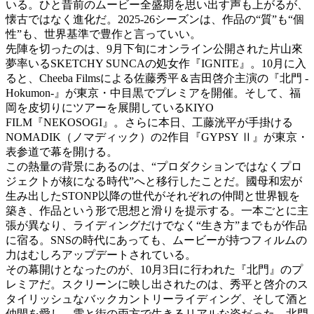
いる。ひと昔前のムービー全盛期を思い出す声も上がるが、
懐古ではなく進化だ。2025-26シーズンは、作品の“質”も“個
性”も、世界基準で豊作と言っていい。
先陣を切ったのは、9月下旬にオンライン公開された片山來
夢率いるSKETCHY SUNCAの処女作『IGNITE』。10月に入
ると、Cheeba Filmsによる佐藤秀平＆吉田啓介主演の『北門 -
Hokumon-』が東京・中目黒でプレミアを開催。そして、福
岡を皮切りにツアーを展開しているKIYO
FILM『NEKOSOGI』。さらに本日、工藤洸平が手掛ける
NOMADIK（ノマディック）の2作目『GYPSY Ⅱ』が東京・
表参道で幕を開ける。
この熱量の背景にあるのは、“プロダクションではなくプロ
ジェクトが核になる時代”へと移行したことだ。國母和宏が
生み出したSTONP以降の世代がそれぞれの仲間と世界観を
築き、作品という形で思想と滑りを提示する。一本ごとに主
張が異なり、ライディングだけでなく“生き方”までもが作品
に宿る。SNSの時代にあっても、ムービーが持つフィルムの
力はむしろアップデートされている。
その幕開けとなったのが、10月3日に行われた『北門』のプ
レミアだ。スクリーンに映し出されたのは、秀平と啓介のス
タイリッシュなバックカントリーライディング、そして酒と
仲間を愛し、雪と街の両方で生きるリアルな姿だった。北門