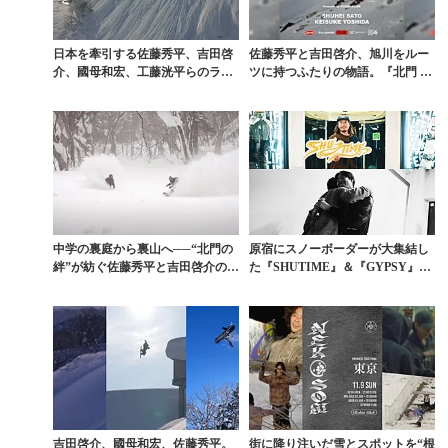
日本を牽引する佐藤秀平、吉田啓
佐藤秀平と吉田啓介、旭川をルー
介、國母和宏、工藤洸平らのライ
ツに持つふたりの物語。『北門 -H
フワークが垣間見える...
okumon-』...
中学の裏庭から裏山へ──“北門の
原宿にスノーボーダーが大集結し
絆”が紡ぐ佐藤秀平と吉田啓介のス
た『SHUTIME』＆『GYPSY』上
ノーボード物語
映会を振り返...
吉田啓介、國母和宏、佐藤秀平。
街に降り注いだ雪とスポットを“根