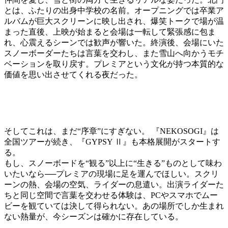
とは、ふたりの出身中学校の名前。オープニングでは卒業ア
ルバムが巨大スクリーンに映し出され、爆笑トークで場が温
まった直後、上映が始まると会場は一転して緊張感に包ま
れ、心震えるシーンでは歓声が響いた。終演後、会場にいた
スノーボーダーたちは言葉を交わし、また雪山へ向かうモチ
ベーションを取り戻す。プレミアという文化が持つ本質的な
価値を思い出させてくれる夜だった。
そしてこれは、まだ“序章”にすぎない。 『NEKOSOGI』は
全国ツアーが続き、『GYPSY Ⅱ』も本格展開がスタートす
る。
もし、スノーボードを“観る”以上に“生きる”ものとして味わ
いたいなら──プレミアの現場に足を運んでほしい。スクリ
ーンの熱、会場の空気、ライダーの息遣い。出演ライダーた
ちと同じ空間で言葉を交わせる体験は、PCやスマホでムー
ビーを観ていては決して得られない。あの場所でしか生まれ
ない熱量が、今シーズンは確かに存在している。