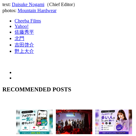
text:
Daisuke Nogami
（Chief Editor）
photos:
Mountain Hardwear
Cheeba Films
Yahoo!
佐藤秀平
北門
吉田啓介
野上大介
RECOMMENDED POSTS