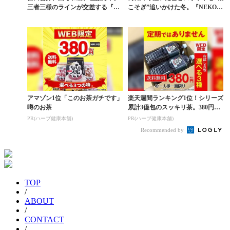
三者三様のラインが交差する『北
こそぎ”追いかけた冬。『NEKOS
門 -Hokumon...
OGI』が映し...
アマゾン1位「このお茶ガチです」
楽天週間ランキング1位！シリーズ
噂のお茶
累計3億包のスッキリ茶。380円で
お試し
PR(ハーブ健康本舗)
PR(ハーブ健康本舗)
Recommended by
TOP
/
ABOUT
/
CONTACT
/