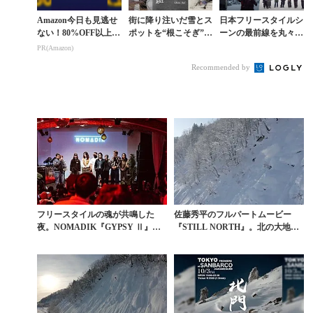
Amazon今日も見逃せ
街に降り注いだ雪とス
日本フリースタイルシ
ない！80%OFF以上が
ポットを“根こそぎ”追
ーンの最前線を丸々1
続々登場
いかけた冬。『NEKO
シーズン切り取った秀
PR(Amazon)
SOGI』が映し出す、
作『GO-RYU』
Recommended by
ストリートスノ...
フリースタイルの魂が共鳴した
佐藤秀平のフルパートムービー
夜。NOMADIK『GYPSY Ⅱ』東
『STILL NORTH』。北の大地に
京プレミアに見...
刻まれた2分3...