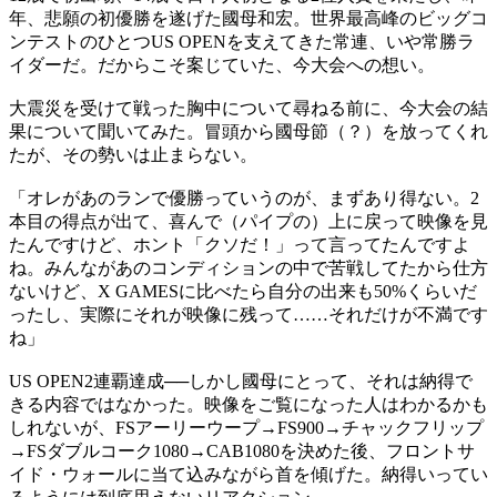
年、悲願の初優勝を遂げた國母和宏。世界最高峰のビッグコ
ンテストのひとつUS OPENを支えてきた常連、いや常勝ラ
イダーだ。だからこそ案じていた、今大会への想い。
大震災を受けて戦った胸中について尋ねる前に、今大会の結
果について聞いてみた。冒頭から國母節（？）を放ってくれ
たが、その勢いは止まらない。
「オレがあのランで優勝っていうのが、まずあり得ない。2
本目の得点が出て、喜んで（パイプの）上に戻って映像を見
たんですけど、ホント「クソだ！」って言ってたんですよ
ね。みんながあのコンディションの中で苦戦してたから仕方
ないけど、X GAMESに比べたら自分の出来も50%くらいだ
ったし、実際にそれが映像に残って……それだけが不満です
ね」
US OPEN2連覇達成──しかし國母にとって、それは納得で
きる内容ではなかった。映像をご覧になった人はわかるかも
しれないが、FSアーリーウープ→FS900→チャックフリップ
→FSダブルコーク1080→CAB1080を決めた後、フロントサ
イド・ウォールに当て込みながら首を傾げた。納得いってい