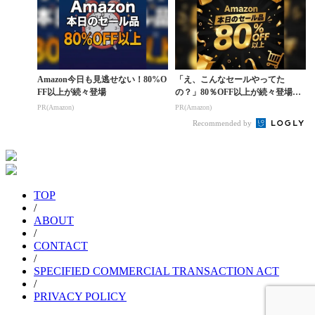
Amazon今日も見逃せない！80%O
「え、こんなセールやってた
FF以上が続々登場
の？」80％OFF以上が続々登場！
Amazonの本気が...
PR(Amazon)
PR(Amazon)
Recommended by
TOP
/
ABOUT
/
CONTACT
/
SPECIFIED COMMERCIAL TRANSACTION ACT
/
PRIVACY POLICY