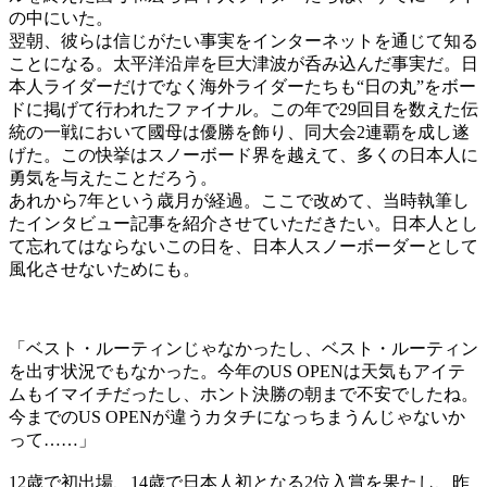
の中にいた。
翌朝、彼らは信じがたい事実をインターネットを通じて知る
ことになる。太平洋沿岸を巨大津波が呑み込んだ事実だ。日
本人ライダーだけでなく海外ライダーたちも“日の丸”をボー
ドに掲げて行われたファイナル。この年で29回目を数えた伝
統の一戦において國母は優勝を飾り、同大会2連覇を成し遂
げた。この快挙はスノーボード界を越えて、多くの日本人に
勇気を与えたことだろう。
あれから7年という歳月が経過。ここで改めて、当時執筆し
たインタビュー記事を紹介させていただきたい。日本人とし
て忘れてはならないこの日を、日本人スノーボーダーとして
風化させないためにも。
「ベスト・ルーティンじゃなかったし、ベスト・ルーティン
を出す状況でもなかった。今年のUS OPENは天気もアイテ
ムもイマイチだったし、ホント決勝の朝まで不安でしたね。
今までのUS OPENが違うカタチになっちまうんじゃないか
って……」
12歳で初出場、14歳で日本人初となる2位入賞を果たし、昨