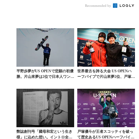
創刊号がカズでなけれ
の世界一に
Recommended by
ばならなかった...
平野歩夢がUS OPENで悲願の初優
世界最古を誇る大会 US OPENハ
勝。片山來夢は2位で日本人ワンツ
ーフパイプで片山來夢2位、戸塚優
ーフィニッシ...
斗3位の快挙
弊誌創刊号「國母和宏という生き
戸塚優斗が王者スコッティを破っ
様」に込めた想い。イントロ全文
て歴史あるUS OPENハーフパイプ