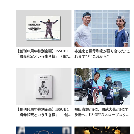
を公開
で悲願の初優勝
【創刊10周年特別企画】ISSUE 1
布施忠と國母和宏が語り合った“こ
「國母和宏という生き様」〈第7
れまで”と“これから”
章〉北米文化...
【創刊10周年特別企画】ISSUE 1
飛田流輝が2位、國武大晃が3位で
「國母和宏という生き様」──創刊
決勝へ。US OPENスロープスタイ
号がカズで...
ル準決勝