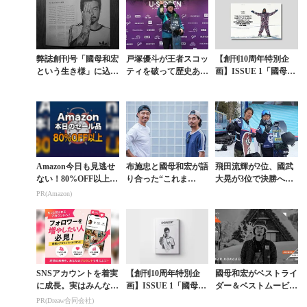
弊誌創刊号「國母和宏
戸塚優斗が王者スコッ
【創刊10周年特別企
という生き様」に込め
ティを破って歴史ある
画】ISSUE 1「國母和
た想い。イントロ全文
US OPENハーフパイ
宏という生き様」〈第
を公開
プで悲願の初優勝
7章〉北米文化に挑み
続けたサムライ...
Amazon今日も見逃せ
布施忠と國母和宏が語
飛田流輝が2位、國武
ない！80%OFF以上が
り合った“これま
大晃が3位で決勝へ。
続々登場
で”と“これから”
US OPENスロープス
PR(Amazon)
タイル準決勝
SNSアカウントを着実
【創刊10周年特別企
國母和宏がベストライ
に成長。実はみんなコ
画】ISSUE 1「國母和
ダー＆ベストムービー
コ使ってます。
宏という生き様」──
賞の2冠達成。事実上
PR(Dreaw合同会社)