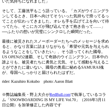
いた気持ちになれました」
そして、工藤洸平もこう語っている。「カズがウイニングラ
ンしてるとき、日本へ向けてそういった気持ちで滑ってるっ
てことが伝わってきました。オレも手を広げて上を向いて待
ってたら、そこにカズが飛び込んできて抱き合って……」
──ふたりの想いが完璧にシンクロした瞬間だった。
最後に被災されたスノーボーダーたちへのメッセージを求め
ると、かなり言葉に詰まりながらも「希望や元気を与えられ
るようなことをしていきたい」、そう語ってくれた國母。
US OPENの2連覇、そして奇跡のウイニングラン。日本中の
誰よりも、被災者たちに勇気と元気、そして感動を与えるこ
とができたに違いない。國母の奥底に秘めるSAMURAI魂
が、母国へしっかりと届けられたはずだ。
rider: Kazuhiro Kokubo photo: Aaron Blatt
※弊誌編集長・野上大介が
RedBull.com
で執筆しているコラ
ム「SNOWBOARDING IS MY LIFE Vol.70」（2016年3月11
日公開）を加筆修正した内容です