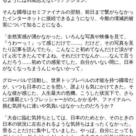
るようには到底思えないリアクション。
そんな國母はセミファイナルの翌朝、前日まで繋がらなかっ
たインターネットに接続できるようになり、今般の壊滅的被
害について知ることになる。
「全然実感が湧かなかった。いろんな写真や映像を見て、
『うわーっ！』って感じだけで……。だけど、その写真を見
たり記事を読んでたら、こんなこと初めてなんだけど涙がす
げぇ出てきたんですよね。それだけでなんか……なんて言う
んだろう……初めての感覚でした。自分がいない間に、日本
がなくなっちまうんじゃないかって」
グローバルで活動し、世界トップレベルの才能を持つ國母だ
が、いつも日本のことを想い、誰よりも気にかけてきた。そ
んな彼が感じた、人生最大の危機。こうした状況下で、さら
に2連覇というプレッシャーがのしかかる中、ファイナルへ
挑む気持ちに迷いや気負いはなかったのだろうか？
「大会に臨む気持ちとしては、日本のためとか、そのときの
日本の状況に左右されるような気持ちはまったくなかった。
滑ることだけに集中していました。やっぱ、自分にとっても