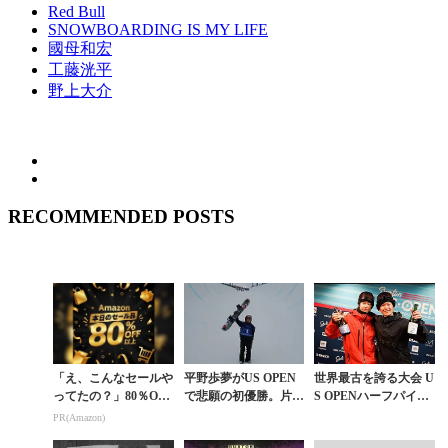
Red Bull
SNOWBOARDING IS MY LIFE
國母和宏
工藤洸平
野上大介
RECOMMENDED POSTS
「え、こんなセールや
平野歩夢がUS OPEN
世界最古を誇る大会 U
ってたの？」80％OFF
で悲願の初優勝。片山
S OPENハーフパイプ
以上が続々登場！Am
來夢は2位で日本人ワ
で片山來夢2位、戸塚
PR(Amazon)
azonの本気が凄すぎる
ンツーフィニッシュ
優斗3位の快挙