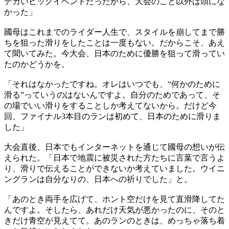
デカいビッグイベントだったから、大会のこと以外は頭にな
かった」
國母はこれまでのライダー人生で、スタイルを崩してまで勝
ちを狙った滑りをしたことは一度もない。だからこそ、あえ
て聞いてみた。今大会、日本のために優勝を狙って滑ってい
たのかどうかを。
「それはなかったですね。オレはいつでも、“何かのために
滑る”っていうのはないんですよ。自分のためであって、そ
の場でいい滑りをすることしか考えてないから。だけど今
回、ファイナル3本目のランは初めて、日本のために滑りま
した」
大会直後、日本でもインターネットを通じて國母の想いが伝
えられた。「日本で地震に被災された方たちに言葉で言うよ
り、滑りで伝えることができないか考えていました。ウイニ
ングランは自分なりの、日本への祈りでした」と。
「あのとき両手を広げて、ホント空だけを見て直滑降してた
んですよ。そしたら、あれだけ天気が悪かったのに、そのと
きだけ青空が見えてて。あのランのときは、めっちゃ落ち着