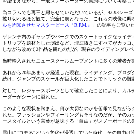
を踏まえながら、一般スノーボーダーの実態について考察し
当コラムでも再三と綴らせていただいているが、92-93シーズンにス
擦り切れるほど観て、完全に虜となった。これらの映像に興
ルを周知させたマスターピース『R.P.M.』
」の記事をご覧い
ゲレンデ内のギャップやパークでのスケートライクなライデ
トリップを題材とした演出など、理屈抜きにすべてがカッコ
しながら改めて2作品を観たのだが、現在のライディングレ
当時輸入されたニュースクールムーブメントに多くの若者が
あれから20年あまりが経過した現在。ライディング、プロ
続け、ジャンプのスケールが巨大化したことでトリックの難
対して、レジャースポーツとして確立したことにより、カル
ーダーがシーンに溢れた。
このような現状を踏まえ、何が大切なのかを俯瞰で見ながら
れた。ファッションやフィーリングもそうなのだが、そのカ
ースタイルという言葉が意味する「自由」がスノーボードの
雪山に“コモる”という文化が浸透していた時代、その自由