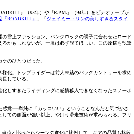
DKILL』（93年）や『R.P.M.』（94年）をビデオテープが
ROADKILL』
」「
ジェイミー・リンの美しすぎるスタイ
開の雪上ファッション、パンクロックの調子に合わせたロード
えるかもしれないが、一度は必ず観てほしい。この原稿を執筆
カケのひとつだった。
多様化。トップライダーは前人未踏のバックカントリーを求め
助長している。
進化しすぎたライディングに感情移入できなくなったスノーボ
た感覚──単純に「カッコいい」ということなんだと気づかさ
としての側面が強い以上、やはり滑走技術が求められる。フリ
。
、当時と比べたらシーンの進化に比例して、ギアの品質も格段