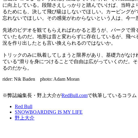
に向上している。段階さえしっかりと踏んでいけば、当時よ
るためにも、決して飛び級はしないでほしい。カービングが
忘れないでほしい。その感覚がわからないという人は、今一
先述のビデオを観てもらえればわかると思うが、パークで滑
ていたものだ。地形は昔と変わらずに存在しているが、飛べ
況を作り出したとも言い換えられるのではないか。
トリックのみに執着してしまうと限界があり、基礎力がなけ
ている”滑りを身につけることで自由は広がっていくのだ。
るのだから。
rider: Nik Baden photo: Adam Moran
※弊誌編集長・野上大介が
RedBull.com
で執筆しているコラム「SN
Red Bull
SNOWBOARDING IS MY LIFE
野上大介