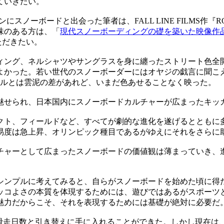
ていきたい。
ノーボードと出会った筆者は、FALL LINE FILMS作『ROA
味のある方は、「
現代スノーボーディングの礎を築いた映像作品『
ただきたい。
ィング、ネルシャツやサングラスを身に纏ったストリート色全
よかった。若い世代のスノーボーダーにはオヤジの戯言に聞こ
ベルとは雲泥の差があれど、いまだ色あせることなく映った。
魅せられ、日本国内にスノーボードカルチャーが広まったキッ
ダクト、フィールドなど、すべてが劇的な進化を遂げるとともに
易度は急上昇、オリンピック種目であるがゆえにそれをさらに
チャーとして広まったスノーボードの価値観は薄まっていき、
シンプルに考えてみると、自らがスノーボードを始めた頃に得
ッコよさの本質を体現するためには、遊びではあるがスポーツ
魅力だからこそ、それを表現するためには基礎が絶対に必要だ
は滑走日数と引き替えに手に入れることができた。しかし現在は