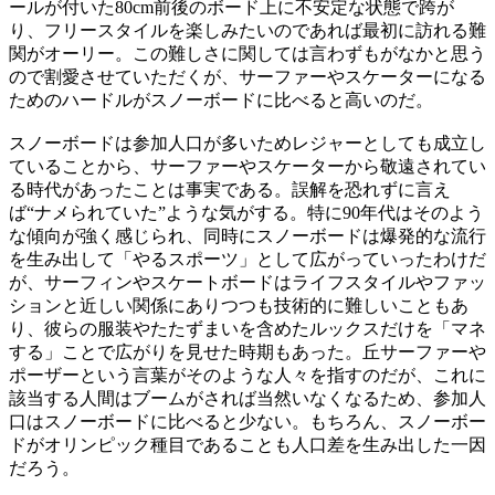
ールが付いた80cm前後のボード上に不安定な状態で跨が
り、フリースタイルを楽しみたいのであれば最初に訪れる難
関がオーリー。この難しさに関しては言わずもがなかと思う
ので割愛させていただくが、サーファーやスケーターになる
ためのハードルがスノーボードに比べると高いのだ。
スノーボードは参加人口が多いためレジャーとしても成立し
ていることから、サーファーやスケーターから敬遠されてい
る時代があったことは事実である。誤解を恐れずに言え
ば“ナメられていた”ような気がする。特に90年代はそのよう
な傾向が強く感じられ、同時にスノーボードは爆発的な流行
を生み出して「やるスポーツ」として広がっていったわけだ
が、サーフィンやスケートボードはライフスタイルやファッ
ションと近しい関係にありつつも技術的に難しいこともあ
り、彼らの服装やたたずまいを含めたルックスだけを「マネ
する」ことで広がりを見せた時期もあった。丘サーファーや
ポーザーという言葉がそのような人々を指すのだが、これに
該当する人間はブームがされば当然いなくなるため、参加人
口はスノーボードに比べると少ない。もちろん、スノーボー
ドがオリンピック種目であることも人口差を生み出した一因
だろう。