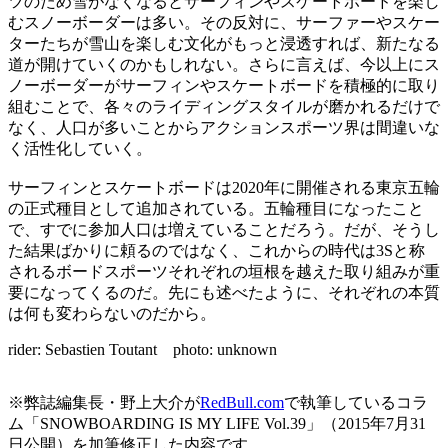
ツのため雪がなくなるとサーフィンやスケートボードを楽し
むスノーボーダーは多い。その反対に、サーファーやスケー
ターたちが雪山を楽しむ文化がもっと浸透すれば、新たなる
道が開けていくのかもしれない。さらに言えば、今以上にス
ノーボーダーがサーフィンやスケートボードを積極的に取り
組むことで、各々のライディングスタイルが磨かれるだけで
なく、人口が多いことからアクションスポーツ界は間違いな
く活性化していく。
サーフィンとスケートボードは2020年に開催される東京五輪
の正式種目として追加されている。五輪種目になったこと
で、すでに参加人口は増えていることだろう。だが、そうし
た結果ばかりに頼るのではなく、これからの時代は3Sと称
されるボードスポーツそれぞれの垣根を越えた取り組みが重
要になってくるのだ。先にも述べたように、それぞれの本質
は何も変わらないのだから。
rider: Sebastien Toutant photo: unknown
※弊誌編集長・野上大介が
RedBull.com
で執筆しているコラ
ム「SNOWBOARDING IS MY LIFE Vol.39」（2015年7月31
日公開）を加筆修正した内容です