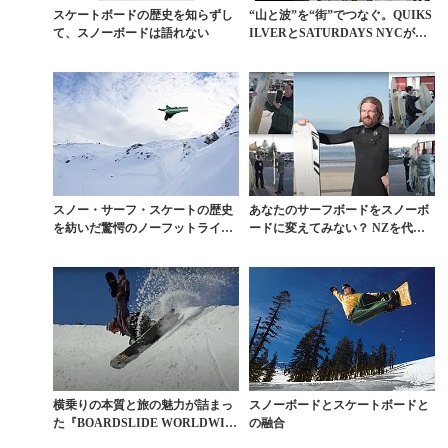
スケートボードの歴史を知らずし
“山と波”を“街”でつなぐ。QUIKS
て、スノーボードは語れない
ILVERとSATURDAYS NYCが
コ...
スノー・サーフ・スケートの歴史
あなたのサーフボードをスノーボ
を紡いだ驚愕のノーフットライデ
ードに変えてみない？ NZを代表
ィング
する雪山が隣国の真...
横乗りの本質と旅の魅力が詰まっ
スノーボードとスケートボードと
た『BOARDSLIDE WORLDWID
の融合
E』豪州...