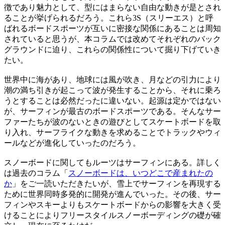
徴であり魅力として、型にはまらない自由な動きが是とされ
ることが挙げられるだろう。これら3S（スリーエス）と呼
ばれるボードスポーツが互いに密接な関係にあることは周知
されていると思うが、本コラムでは改めてそれぞれのバック
グラウンドに迫り、これらの関係性について掘り下げていき
たい。
世界中に海があり、地球には風が吹き、月などの引力により
潮の満ち引きが起こって波が発生することから、それに乗ろ
うとすることは必然だったに違いない。起源は定かではない
が、サーフィンが最古のボードスポーツである。そんなサー
ファーたちが波のないときの遊びとしてスケートボードを取
り入れ、サーフライクな動きを求めることでトラックやウィ
ールなどが進化していったのだろう。
スノーボードに関してもルーツはサーフィンにある。詳しく
は過去のコラム「
スノーボードは、いつどこで産まれたの
か
」をご一読いただきたいが、雪上でサーフィンを再現する
ために世界同時多発的に開発が進んでいった。その後、サー
フィンやスキーよりもスケートボードからの影響を大きく受
けることによりフリースタイルスノーボーディングの礎が確