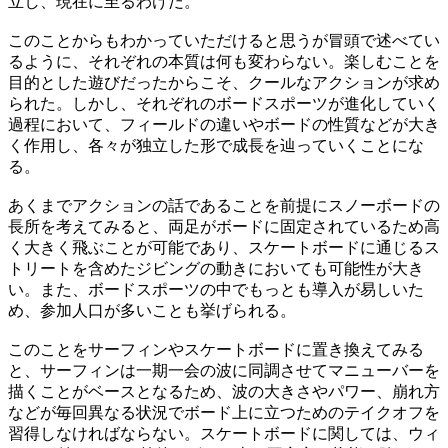
立し、現在に至るわけだ。
このことからもわかっていただけると思うが冒頭で述べてい
るように、それぞれの本質は何も変わらない。楽しむことを
目的とした遊びだったからこそ、クールなアクションが求め
られた。しかし、それぞれのボードスポーツが進化していく
過程において、フィールドの違いやボードの性質などが大き
く作用し、各々が独立した形で成長を辿っていくことにな
る。
あくまでアクションの話であることを前提にスノーボードの
長所を考えてみると、両足がボードに固定されているため高
く大きく飛ぶことが可能であり、スケートボードに通じるス
トリートを含めたジビングの動きにおいても可能性が大き
い。また、ボードスポーツの中でもっとも導入が易しいた
め、参加人口が多いことも挙げられる。
このことをサーフィンやスケートボードに置き換えてみる
と、サーフィンは一期一会の波に同調させてマニューバーを
描くことがベースとなるため、波の大きさやパワー、崩れ方
などが毎回異なる状況でボード上に立つためのテイクオフを
習得しなければならない。スケートボードに関しては、ウィ