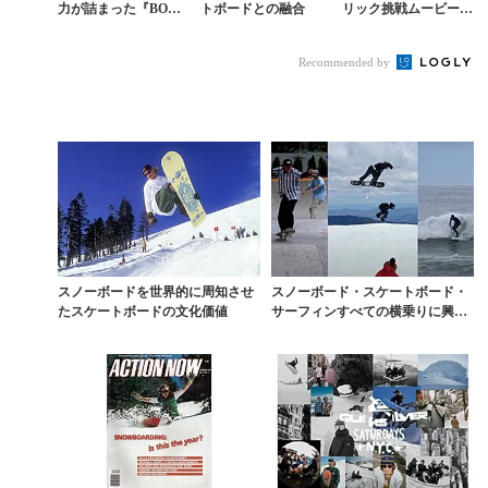
力が詰まった『BOAR
トボードとの融合
リック挑戦ムービーは
DSLIDE WORLDWI
ジャンルの垣根を越え
DE』豪州編
て観るべし
Recommended by
スノーボードを世界的に周知させ
スノーボード・スケートボード・
たスケートボードの文化価値
サーフィンすべての横乗りに興ず
るオレゴン夏旅