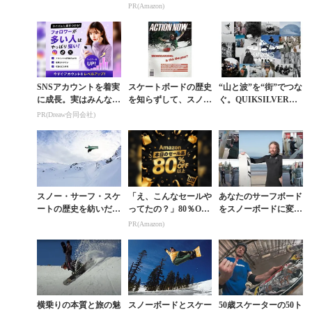
ボードの文化価値
続々登場
すべての横乗りに興ず
PR(Amazon)
るオレゴン夏旅
SNSアカウントを着実
スケートボードの歴史
“山と波”を“街”でつな
に成長。実はみんなコ
を知らずして、スノー
ぐ。QUIKSILVERとS
コ使ってます。
ボードは語れない
ATURDAYS NYCが
PR(Dreaw合同会社)
コラボスノーウエアを
発...
スノー・サーフ・スケ
「え、こんなセールや
あなたのサーフボード
ートの歴史を紡いだ驚
ってたの？」80％OFF
をスノーボードに変え
愕のノーフットライデ
以上が続々登場！Am
てみない？ NZを代表
PR(Amazon)
ィング
azonの本気が凄すぎる
する雪山が隣国の真夏
のビーチで仕掛けた...
横乗りの本質と旅の魅
スノーボードとスケー
50歳スケーターの50ト