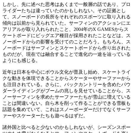
しかし、先に述べた思考はあくまで一般層の話であり、プロ
ライダーたちは違っていたのかもしれない。その証拠とし
て、スノーボードの長所をそれぞれのスポーツに取り入れる
傾向は以前から見られていた。サーフィンのアクションにエ
アリアルが取り入れられたこと、2004年のX GAMESからス
ケートボードにビッグエア種目が採用されたことなどは、ス
ノーボードからの影響を受けてのことだろう。もちろん、ス
ノーボードはサーフィンとスケートボードから作り出された
ものだが、現在では融合することで進化の一途を辿っている
ようにも感じる。
近年は日本を中心にボウル文化が普及し始め、スケートライ
クな動きを体現できることからスケーターやサーファーから
も注目されている。さらに、バックカントリーを含めたパウ
ダーライディングがブームの兆しを見せていることから、ス
ノーサーフィンを求めたサーファーたちが雪山に増えている
ことは間違いない。自ら木を削って作ることができる雪板も
話題を集めていて、これはスノーボーダーだけでなくサーフ
ァーやスケーターたちも遊べるはずだ。
諸外国と比べると少ないのかもしれないが、シーズンスポー