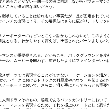
度と来ることがない一期一会の波に同調しながらパフォーマン
るところが決定的な違いだろう。
を継承していることは紛れもない事実だが、足が固定されてい
ウインチの出現により、その選択肢はさらに広がり、トリック
スノーボーダーにはピンとこない話かもしれないが、このよう
前提となる。わかりやすく言えば、圧雪されたバーンよりもパ
ーマンスが重要視される。だからこそ、バックグラウンドを度
チール、ムービーを問わず、前述したようにファインダーいっ
般スポーツでは表現することができない、ロケーションを活か
覚で、パークにおけるトリックの難易度やハウツーを伝えるの
スノーボードにおいて、さらに、滑り手にとってもっとも重要で
に人間ドラマそのもの。秘境であるバックカントリーにおいて
フォーマンスを表現するため、それを極上のアートとして残す