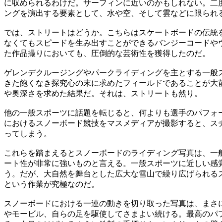
に収められるわけだ。サーフィンに近いのかもしれない。二
ングを演出する要素として、水や空、そして雲などに限られ
では、ストリートはどうか。こちらはスケートボードの伝統
なくてもスピードを生み出すことができるバンジーコードや
た作品撮りにおいても、圧倒的な芸術性を獲得したのだ。
ゲレンデクルージングやパークライディングを主とする一般
きた飽くなき探究心の末に求めたフィールドであることが大
や奥深さを求めた結果だ。それは、ストリートも然り。
他の一般スポーツに話題を転じると、何よりも選手のパフォ
におけるスノーボード競技をマスメディアが撮影すると、ス
ってしまう。
これらを踏まえるとスノーボードのライディング写真は、一
ート性が非常に強いものと言える。一般スポーツに近しい感
う。だが、大自然を舞台とした広大な雪山で繰り広げられる
という作業が究極なのだ。
スノーボードにおける一連の動きを切り取った写真は、まさ
やモービル、自らの足を駆使してさまよい続ける。最高のパ