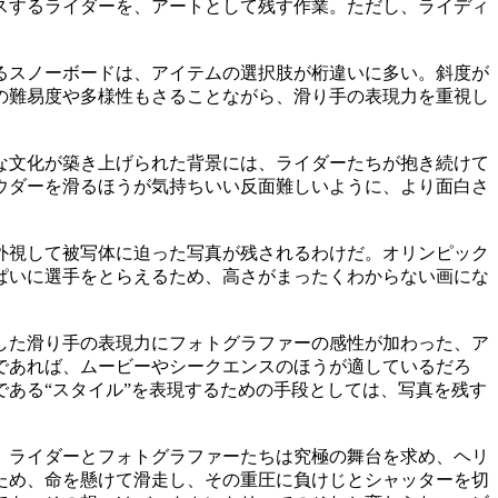
スするライダーを、アートとして残す作業。ただし、ライディ
るスノーボードは、アイテムの選択肢が桁違いに多い。斜度が
の難易度や多様性もさることながら、滑り手の表現力を重視し
な文化が築き上げられた背景には、ライダーたちが抱き続けて
ウダーを滑るほうが気持ちいい反面難しいように、より面白さ
外視して被写体に迫った写真が残されるわけだ。オリンピック
ぱいに選手をとらえるため、高さがまったくわからない画にな
した滑り手の表現力にフォトグラファーの感性が加わった、ア
であれば、ムービーやシークエンスのほうが適しているだろ
ある“スタイル”を表現するための手段としては、写真を残す
、ライダーとフォトグラファーたちは究極の舞台を求め、ヘリ
ため、命を懸けて滑走し、その重圧に負けじとシャッターを切