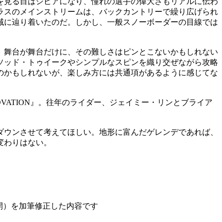
を見る目はシビアになり、憧れの選手の偉大さもリアルに伝わ
ラスのメインストリームは、バックカントリーで繰り広げられ
域に辿り着いたのだ。しかし、一般スノーボーダーの目線では
。舞台が舞台だけに、その難しさはピンとこないかもしれない
ソッド・トゥイークやシンプルなスピンを織り交ぜながら攻略
のかもしれないが、楽しみ方には共通項があるように感じてな
OVATION』。往年のライダー、ジェイミー・リンとブライア
ダウンさせて考えてほしい。地形に富んだゲレンデであれば、
変わりはない。
29日公開）を加筆修正した内容です