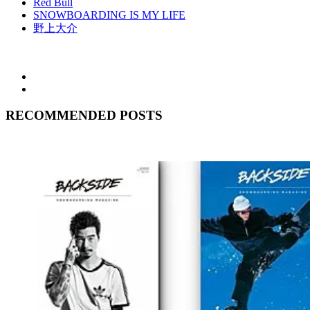
Red Bull
SNOWBOARDING IS MY LIFE
野上大介
RECOMMENDED POSTS