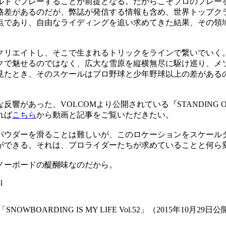
ルドでプレーすることが前提となる。だからこそプロのプレー
格差があるのだが、弊誌が発信する情報も含め、世界トップク
点であり、自由なライディングを追い求めてきた結果、その領
クリエイトし、そこで生まれるトリックをラインで繋いでいく
クで魅せるのではなく、広大な雪原を縦横無尽に駆け巡り、メ
見たとき、そのスケールはプロ野球と少年野球以上の差がある
があった、VOLCOMより公開されている『STANDING 
れば
こちら
から動画と記事をご覧いただきたい。
パウダーを滑ることは難しいが、このロケーションをスケール
ができる。それは、プロライダーたちが求めていることと何ら
ノーボードの醍醐味なのだから。
l
OWBOARDING IS MY LIFE Vol.52」（2015年10月