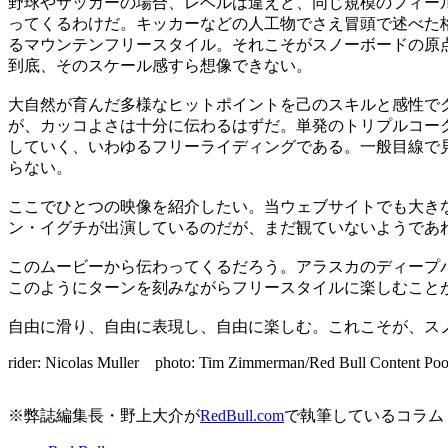
野球やサッカーの場合、レベルは違えど、同じ規模のフィー
ってくるわけだ。キッカーなどの人工物でさえ冒頭で述べた
るマウンテンフリースタイル。それこそがスノーボードの原
到底、そのスケール感すら想像できない。
大自然が育んだ多様なヒットポイントを己のスキルと感性で
が、カッコよさは十分に伝わるはずだ。単発のトリプルコー
していく、いわゆるフリーライディングである。一般目線で
らない。
ここでひとつの映像を紹介したい。当ウェブサイトでも大きな反響
ン・イグチが出演しているのだが、まだ観ていないようであ
このムービーから伝わってくるだろう。アラスカのディープ
このようにターンを刻みながらフリースタイルに楽しむこと
自由に滑り、自由に表現し、自由に楽しむ。これこそが、ス
rider: Nicolas Muller photo: Tim Zimmerman/Red Bull Content Poo
※弊誌編集長・野上大介が
RedBull.com
で執筆しているコラム「SN