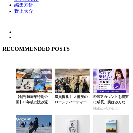
編集方針
野上大介
RECOMMENDED POSTS
【創刊10周年特別企
満員御礼！ 大盛況の
SNSアカウントを着実
画】10年後に読み返す
ローンチパーティーで
に成長。実はみんなコ
ために、BACKSIDE
決意表明
コ使ってます。
PR(Dreaw合同会社)
が「残してきたもの」