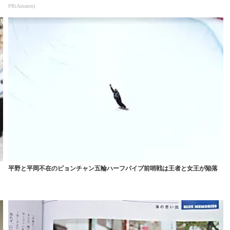
PR(Amazon)
加
平野と平岡不在のピョンチャン五輪ハーフパイプ前哨戦は王者と女王が陥落