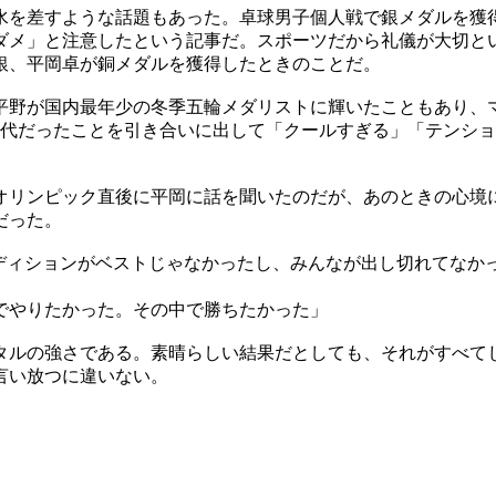
水を差すような話題もあった。卓球男子個人戦で銀メダルを獲
ダメ」と注意したという記事だ。スポーツだから礼儀が大切と
が銀、平岡卓が銅メダルを獲得したときのことだ。
平野が国内最年少の冬季五輪メダリストに輝いたこともあり、
0代だったことを引き合いに出して「クールすぎる」「テンシ
オリンピック直後に平岡に話を聞いたのだが、あのときの心境
だった。
ンディションがベストじゃなかったし、みんなが出し切れてなか
でやりたかった。その中で勝ちたかった」
タルの強さである。素晴らしい結果だとしても、それがすべてじ
言い放つに違いない。