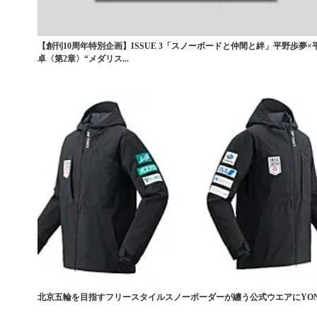
【創刊10周年特別企画】ISSUE 3「スノーボードと仲間と絆」平野歩夢×
卓〈第2章〉“メダリス...
北京五輪を目指すフリースタイルスノーボーダーが纏う公式ウエアにYON