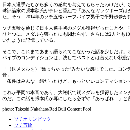
日本人選手たちから多くの感動を与えてもらったわけだが、
球評論家の張本勲氏がテレビ番組で「あんなガッツポーズは
た。そう、2014年のソチ五輪ハーフパイプ男子で平野歩夢
ソチ五輪を通じて日本人選手初のメダル獲得だったことや、
ひとつに、メダルを獲ったにも関わらず、さらには2人とも1
いたように記憶している。
そこで、これまであまり語られてこなかった話を少しだけ。
パイプのコンディションは、決してベストとは言えない状態
「（銅メダルを）“獲っちゃった”みたいな感じでした。コ
音」
「条件はみんな一緒だったけど、もっといいコンディション
これが平岡の本音であり、大逆転で銅メダルを獲得したメン
のだ。この話を張本氏が耳にしたら必ずや「あっぱれ！」と
photo: Takeshi Nakahara/Red Bull Content Pool
ソチオリンピック
ソチ五輪