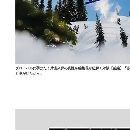
グローバルに羽ばたく片山來夢の真髄を編集長が紐解く対談【前編】「
と卓がいたから」