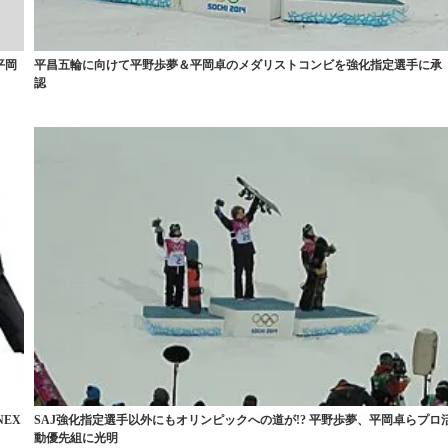
平岡
平昌五輪に向けて平野歩夢＆平岡卓のメダリストコンビを強化指定選手に承
認
EX
SAJ強化指定選手以外にもオリンピックへの道が!? 平野歩夢、平岡卓らプロ
動優先組に光明