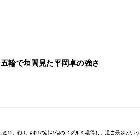
チ五輪で垣間見た平岡卓の強さ
金12、銀8、銅21の計41個のメダルを獲得し、過去最多とい