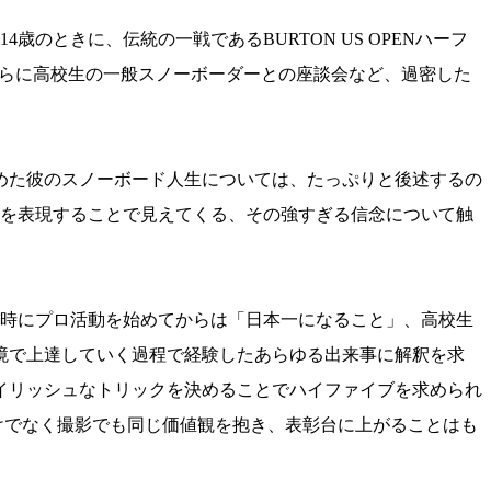
のときに、伝統の一戦であるBURTON US OPENハーフ
さらに高校生の一般スノーボーダーとの座談会など、過密した
めた彼のスノーボード人生については、たっぷりと後述するの
してカズを表現することで見えてくる、その強すぎる信念について触
年時にプロ活動を始めてからは「日本一になること」、高校生
境で上達していく過程で経験したあらゆる出来事に解釈を求
イリッシュなトリックを決めることでハイファイブを求められ
けでなく撮影でも同じ価値観を抱き、表彰台に上がることはも