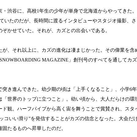
・渋谷に、高校1年生の少年が単身で北海道からやってきた。14歳
していたのだが、長時間に渡るインタビューやスタジオ撮影、
のぞかせていた。それが、カズとの出会いである。
したが、それ以上に、カズの進化は凄まじかった。その偉業を含
SNOWBOARDING MAGAZINE」創刊号のすべてを通
で突き進んできた。幼少期の頃は「上手くなること」、小学6
は「世界のトップに立つこと」。幼い頃から、大人だらけの環
ード観。ハーフパイプから高く宙を舞うことで賞賛され、スタ
カッコいい滑り”を発信することがカズの信念となった。大会だ
確固たるものへ昇華したのだ。